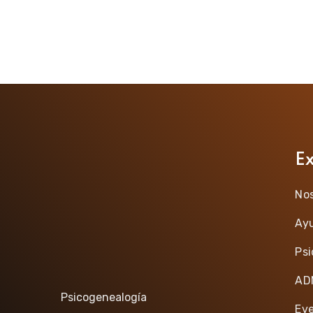
E
No
Ay
Ps
AD
Psicogenealogía
Ev