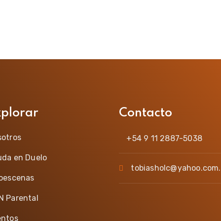
xplorar
Contacto
sotros
+54 9 11 2887-5038
uda en Duelo
tobiasholc@yahoo.com.
ioescenas
N Parental
entos